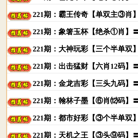
221期：霸王传奇【单双主③肖
221期：象箸玉杯【绝杀①肖】
221期：大神玩彩【三个半单双
221期：出击猛财【六肖12码】
221期：金龙吉彩【三头九码】
221期：翰林子墨【⑥肖⑿码】
221期：都市好彩【③个半单双
221期：天机之王【③头⑨码】