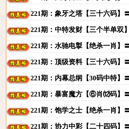
221期：象牙之塔【三十六码】
221期：中特发财【三个半单双
221期：水驰电掣【绝杀一肖】
221期：顶级资料【三十六码】
221期：内幕总纲【30码中特】
221期：暴富魔方【⑥肖⑿码】
221期：饱学之士【绝杀一肖】
221期：协力中彩【二十四码】