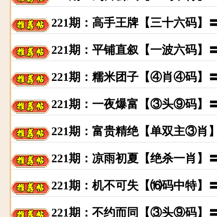
221期：高手王牌【三十六码】
221期：平铺直叙【一波六码】
221期：糯米团子【④肖④码】
221期：一夜爆富【③头⑨码】
221期：富贵精绝【单双主③肖
221期：凉雨初夏【绝杀一肖】
221期：机不可失【⒃码中特】
221期：不约而同【③头⑨码】