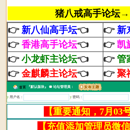
猪八戒高手论坛→
👉
新八仙高手坛
👈
👉
新
👉
香港高手论坛
👈
👉
凯
👉
小龙虾主论坛
👈
👉
管
👉
金麒麟主论坛
👈
👉
聚
『
默认版块
』 ☎ 论坛管理員：
y
用户名：
y
密码：
【重要通知，7月03号已
【充值添加管理员微信号：