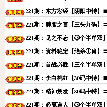
221期：东方彩经【阴阳中特】
221期：肺腑之言【三头九码】
221期：见之不忘【③个半单双
221期：资料稳定【绝杀①肖】
221期：首战必胜【三个半单双
221期：李白桃红【30码中特】
221期：精神焕发【30码中特】
221期：必赢道人【③个半单双