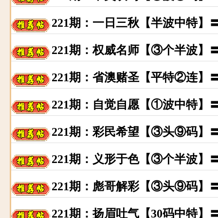
221期：一日三秋【半波中特】
221期：权威名师【③个半波】
221期：省澳赌圣【平特②连】
221期：自觉自愿【①波中特】
221期：彩民希望【③头⑨码】
221期：义形于色【③个半波】
221期：彪哥解彩【③头⑨码】
221期：扬眉吐气【30码中特】