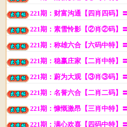
221期：财富沟通【四肖四码】
221期：素雪怜影【②肖②码】
221期：称雄六合【六码中特】
221期：稳赢庄家【二肖中特】
221期：蔚为大观【③肖③码】
221期：名誉六合【二肖二码】
221期：慷慨激昂【三肖中特】
221期：满心欢喜【四码中特】