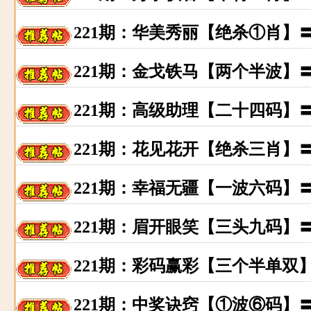
221期：华美秀丽【绝杀①肖】
221期：金戈铁马【两个半波】
221期：高级助理【二十四码】
221期：花见花开【绝杀三肖】
221期：幸福无疆【一波六码】
221期：眉开眼笑【三头九码】
221期：彩码赢彩【三个半单双
221期：中奖诀窍【①波⑥码】