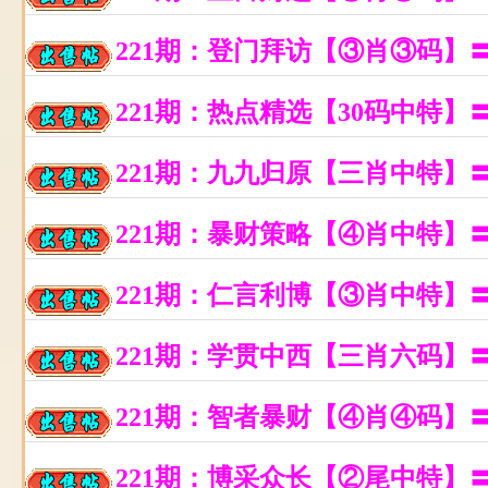
221期：登门拜访【③肖③码】
221期：热点精选【30码中特】
221期：九九归原【三肖中特】
221期：暴财策略【④肖中特】
221期：仁言利博【③肖中特】
221期：学贯中西【三肖六码】
221期：智者暴财【④肖④码】
221期：博采众长【②尾中特】