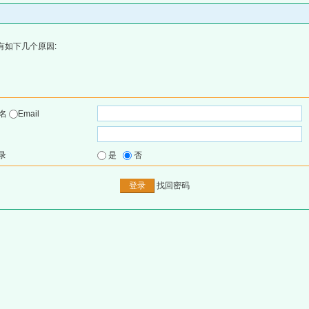
有如下几个原因:
户名
Email
录
是
否
找回密码